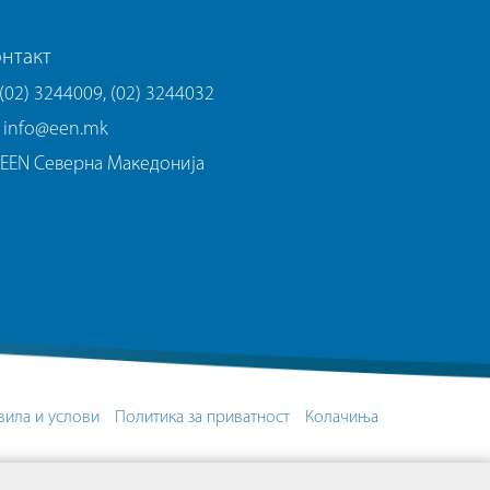
нтакт
(02) 3244009, (02) 3244032
info@een.mk
EEN Северна Македонија
вила и услови
Политика за приватност
Колачиња