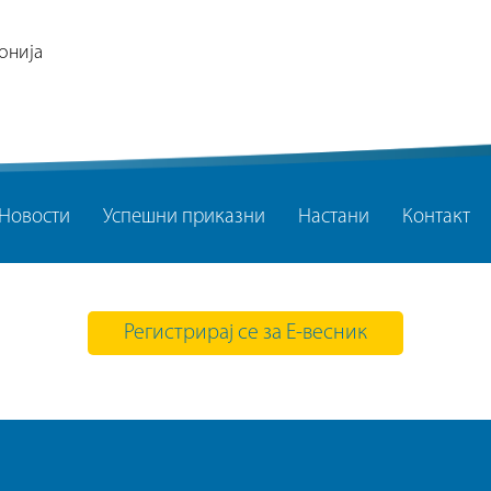
онија
Новости
Успешни приказни
Настани
Контакт
Регистрирај се за Е-весник