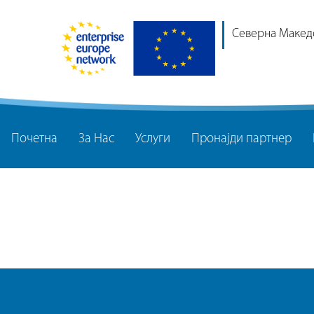
Северна Макед
Почетна
За Нас
Услуги
Пронајди партнер