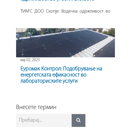
ТИМ’С ДОО Скопје: Водечка одржливост во
угостителството
мај 02, 2025
Еуромак Контрол: Подобрување на
енергетската ефикасност во
лабораториските услуги
Еуромак Контрол: Подобрување на
енергетската ефикасност во лабораториските
услуги
Внесете термин