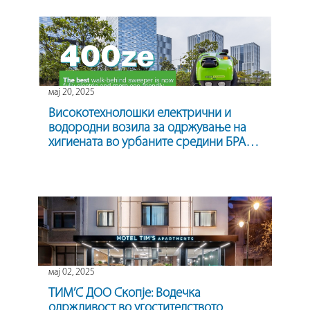
мај 20, 2025
Високотехнолошки електрични и
водородни возила за одржување на
хигиената во урбаните средини БРАКО
/ Green machines
мај 02, 2025
ТИМ’С ДОО Скопје: Водечка
одржливост во угостителството