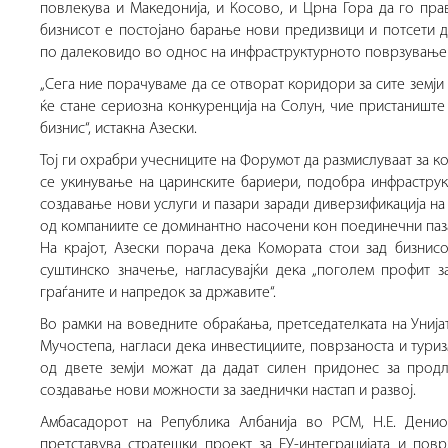
повлекува и Македонија, и Косово, и Црна Гора да го прав
бизнисот е постојано барање нови предизвици и потсети 
по далековидо во однос на инфраструктурното поврзување
„Сега ние порачуваме да се отворат коридори за сите земји
ќе стане сериозна конкуренција на Солун, чие пристаниште
бизнис“, истакна Азески.
Тој ги охрабри учесниците на Форумот да размислуваат за к
се укинување на царинските бариери, подобра инфраструкт
создавање нови услуги и пазари заради диверзификација на
од компаниите се доминантно насочени кон поединечни паза
На крајот, Азески порача дека Комората стои зад бизнис
суштинско значење, нагласувајќи дека „поголем профит 
граѓаните и напредок за државите“.
Во рамки на воведните обраќања, претседателката на Унија
Мучостепа, нагласи дека инвестициите, поврзаноста и тури
од двете земји можат да дадат силен придонес за прод
создавање нови можности за заеднички настап и развој.
Амбасадорот на Република Албанија во РСМ, Н.Е. Денион
претставува стратешки проект за ЕУ-интеграцијата и пов