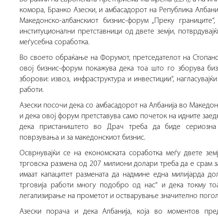
комора, Бранко Азески, и амбасадорот на Република Албани
Македонско-албанскиот бизнис-форум „Преку границите“
институционални претставници од двете земји, потврдувај
меѓусебна соработка.
Во своето обраќање на Форумот, претседателот на Стопанск
овој бизнис-форум покажува дека тоа што го зборува биз
зборови: извоз, инфраструктура и инвестиции“, нагласувај
работи.
Азески посочи дека со амбасадорот на Албанија во Македон
и дека овој форум претставува само почеток на идните заедн
дека пристаништето во Драч треба да биде сериозна 
поврзувања и за македонскиот бизнис.
Осврнувајќи се на економската соработка меѓу двете зем
трговска размена од 207 милиони долари треба да е срам з
имаат капацитет размената да надмине една милијарда до
трговија работи многу подобро од нас“ и дека токму то
легализирање на прометот и остварување значително погол
Азески порача и дека Албанија, која во моментов пред