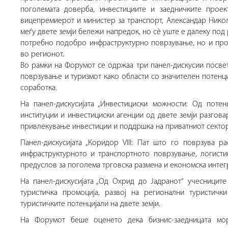
поголемата доверба, инвестициите и заедничките проек
вицепремиерот и министер за транспорт, Александар Нико
меѓу двете земји бележи напредок, но сè уште е далеку под 
потребно подобро инфраструктурно поврзување, но и про
во регионот.
Во рамки на Форумот се одржаа три панел-дискусии посве
поврзување и туризмот како области со значителен потенц
соработка.
На панел-дискусијата „Инвестициски можности: Од потен
институции и инвестициски агенции од двете земји разгова
привлекување инвестиции и поддршка на приватниот сектор
Панел-дискусијата „Коридор VIII: Пат што го поврзува 
инфраструктурното и транспортното поврзување, логисти
предуслов за поголема трговска размена и економска интегр
На панел-дискусијата „Од Охрид до Јадранот“ учесниците
туристичка промоција, развој на регионални туристич
туристичките потенцијали на двете земји.
На Форумот беше оценето дека бизнис-заедницата мо