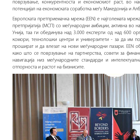
поврзување, конкурентноста и економскиот раст, во на
потенцијал на економската соработка меѓу Македонија и Алб
Европската претприемачка мрежа (EEN) е најголемата мрежа
претпријатија (МСП) со меѓународни амбиции, активна во н
Унија, таа ги обединува над 3.000 експерти од над 600 ор
комори, технолошки центри и универзитети - за да им по
прошират и да влезат на нови меѓународни пазари. EEN о
како што се поврзување на партнерства, совети за фина
навигација низ меѓународните стандарди и интелектуалн
отпорноста и растот на бизнисите.